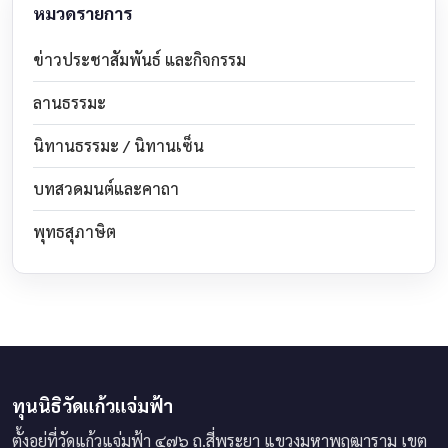
หมวดรายการ
ข่าวประชาสัมพันธ์ และกิจกรรม
ลานธรรมะ
นิทานธรรมะ / นิทานเซ็น
บทสวดมนต์และคาถา
พุทธสุภาษิต
ทุนนิธิวัดแก้วแจ่มฟ้า
ตั้งอยู่ที่วัดแก้วแจ่มฟ้า ๔๗๖ ถ.สี่พระยา แขวงมหาพฤฒาราม เขต