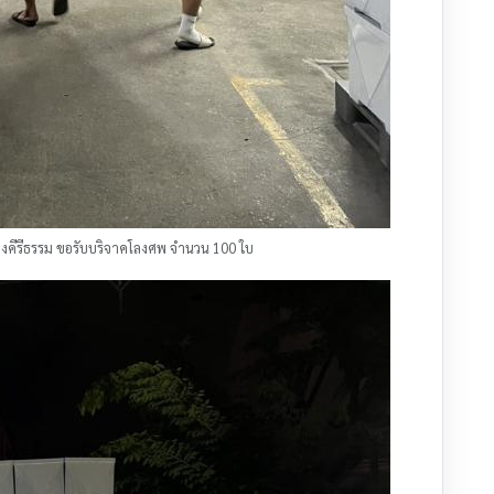
สว่างคีรีธรรม ขอรับบริจาคโลงศพ จำนวน 100 ใบ