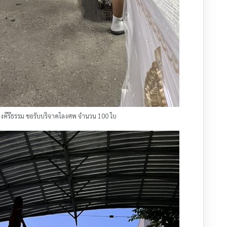
สว่างคีรีธรรม ขอรับบริจาคโลงศพ จำนวน 100 ใบ