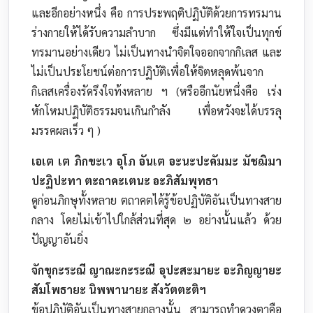
และอีกอย่างหนึ่ง คือ การประพฤติปฏิบัติด้วยการทรมาน
ร่างกายให้ได้รับความลำบาก ซึ่งมีแต่ทำให้ใจเป็นทุกข์
ทรมานอย่างเดียว ไม่เป็นทางนำจิตใจออกจากกิเลส และ
ไม่เป็นประโยชน์ต่อการปฏิบัติเพื่อให้จิตหลุดพ้นจาก
กิเลสเครื่องรัดรึงใจท้งหลาย ฯ (หรืออีกนัยหนึ่งคือ เร่ง
หักโหมปฏิบัติธรรมจนเกินกำลัง เพื่อหวังจะได้บรรลุ
มรรคผลเร็ว ๆ )
เอเต เต ภิกขะเว อุโภ อันเต อะนะปะคัมมะ มัชฌิมา
ปะฏิปะทา ตะถาคะเตนะ อะภิสัมพุทธา
ดูก่อนภิกษุทั้งหลาย ตถาคตได้รู้ข้อปฏิบัติอันเป็นทางสาย
กลาง โดยไม่เข้าไปใกล้ส่วนที่สุด ๒ อย่างนั้นแล้ว ด้วย
ปัญญาอันยิ่ง
จักขุกะระณี ญาณะกะระณี อุปะสะมายะ อะภิญญายะ
สัมโพธายะ นิพพานายะ สังวัตตะติฯ
ข้อปฏิบัติอันเป็นทางสายกลางนั้น สามารถทำดวงตาคือ