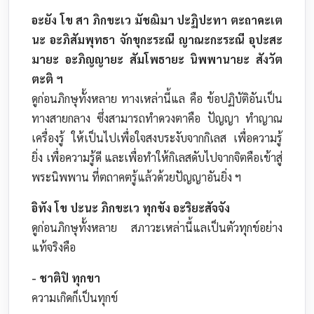
อะยัง โข สา ภิกขะเว มัชฌิมา ปะฏิปะทา ตะถาคะเต
นะ อะภิสัมพุทธา จักขุกะระณี ญาณะกะระณี อุปะสะ
มายะ อะภิญญายะ สัมโพธายะ นิพพานายะ สังวัต
ตะติ ฯ
ดูก่อนภิกษุทั้งหลาย ทางเหล่านี้แล คือ ข้อปฏิบัติอันเป็น
ทางสายกลาง ซึ่งสามารถทำดวงตาคือ ปัญญา ทำญาณ
เครื่องรู้ ให้เป็นไปเพื่อใจสงบระงับจากกิเลส เพื่อความรู้
ยิ่ง เพื่อความรู้ดี และเพื่อทำให้กิเลสดับไปจากจิตคือเข้าสู่
พระนิพพาน ที่ตถาคตรู้แล้วด้วยปัญญาอันยิ่ง ฯ
อิทัง โข ปะนะ ภิกขะเว ทุกขัง อะริยะสัจจัง
ดูก่อนภิกษุทั้งหลาย สภาวะเหล่านี้แลเป็นตัวทุกข์อย่าง
แท้จริงคือ
- ชาติปิ ทุกขา
ความเกิดก็เป็นทุกข์