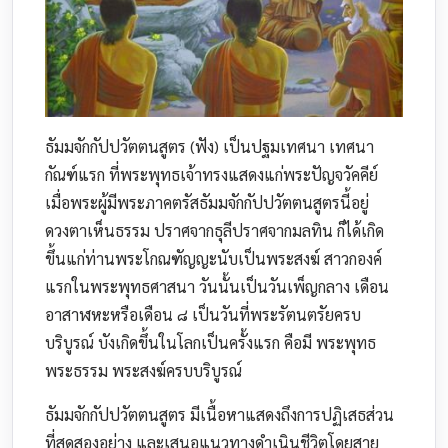
ธัมมจักกัปปวัตตนสูตร (ฟัง) เป็นปฐมเทศนา เทศนา
กัณฑ์แรก ที่พระพุทธเจ้าทรงแสดงแก่พระปัญจวัคคีย์
เมื่อพระผู้มีพระภาคตรัสธัมมจักกัปปวัตตนสูตรนี้อยู่
ดวงตาเห็นธรรม ปราศจากธุลีปราศจากมลทิน ก็ได้เกิด
ขึ้นแก่ท่านพระโกณฑัญญะนับเป็นพระสงฆ์ สาวกองค์
แรกในพระพุทธศาสนา วันนั้นเป็นวันเพ็ญกลาง เดือน
อาสาฬหะหรือเดือน ๘ เป็นวันที่พระรัตนตรัยครบ
บริบูรณ์ บังเกิดขึ้นในโลกเป็นครั้งแรก คือมี พระพุทธ
พระธรรม พระสงฆ์ครบบริบูรณ์
ธัมมจักกัปปวัตตนสูตร มีเนื้อหาแสดงถึงการปฏิเสธส่วน
ที่สุดสองอย่าง และเสนอแนวทางดำเนินชีวิตโดยสาย