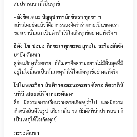
สมปรารถนา ก็เป็นทุกข์
- สังขิตเตนะ ปัญจุปาทานักขันธา ทุกขา ฯ
กล่าวโดยย่อแล้วก็คือ การหลงคิดว่าร่างกายเป็นของเรา
ของเขานั่นแล เป็นตัวทำให้ใจเกิดทุกข์อย่างแท้จริง ฯ
อิทัง โข ปะนะ ภิกขะเวทุกขะสะมุทะโย อะริยะสัจจัง
ยายัง ตัณหา
ดูก่อนภิกษุทั้งหลาย ก็ตัณหาคือความอยากไม่มีสิ้นสุดที่มี
อยู่ในใจนี้แลเป็นต้นเหตุทำให้ใจเกิดทุกข์อย่างแท้จริง
โปโนพภะวิกา นันทิราคะสะหะคะตา ตัตระ ตัตราภินั
นทินี เสยยะถีทัง กามะตัณหา
คือ มีความอยากเวียนว่ายตายเกิดอยู่ร่ำไป และมีความ
กำหนัดยินดีในรูป เสียง กลิ่น รส สัมผัสที่น่าปรารถนา ก็
เป็นเหตุให้ใจเกิดทุกข์
ภะวะตัณหา