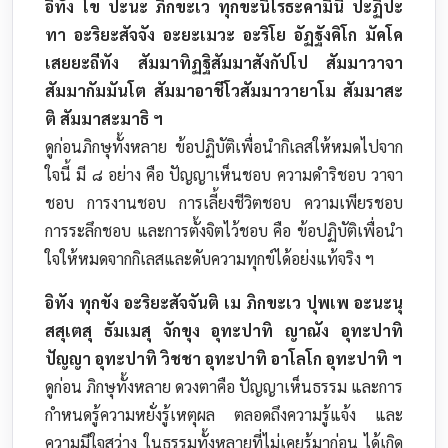
อิทัง โข ปะนะ ภิกขะเว ทุกขะนิโรธะคามินี ปะฏิปะ
ทา อะริยะสัจจัง อะยะเมวะ อะริโย อัฏฐังคิโก มัคโค
เสยยะถีทัง สัมมาทิฏฐิสัมมาสังกัปโป สัมมาวาจา
สัมมากัมมันโต สัมมาอาชีโวสัมมาวายาโม สัมมาสะ
ติ สัมมาสะมาธิ ฯ
ดูก่อนภิกษุทั้งหลาย ข้อปฏิบัติเพื่อนำกิเลสให้หมดไปจาก
ใจนี้ มี ๘ อย่าง คือ ปัญญาเห็นชอบ ความดำริชอบ วาจา
ชอบ การงานชอบ การเลี้ยงชีวิตชอบ ความเพียรชอบ
การระลึกชอบ และการตั้งจิตไว้ชอบ คือ ข้อปฏิบัติเพื่อนำ
ใจให้หมดจากกิเลสและดับความทุกข์ได้อย่งแท้จริง ฯ
อิทัง ทุกขัง อะริยะสัจจันติ เม ภิกขะเว ปุพเพ อะนะนุ
สสุเตสุ ธัมเมสุ จักขุง อุทะปาทิ ญาณัง อุทะปาทิ
ปัญญา อุทะปาทิ วิชชา อุทะปาทิ อาโลโก อุทะปาทิ ฯ
ดูก่อน ภิกษุทั้งหลาย ดวงตาคือ ปัญญาเห็นธรรม และการ
กำหนดรู้ความหยั่งรู้เหตุผล ตลอดถึงความรู้แจ้ง และ
ความมีใจสว่าง ในธรรมทั้งหลายที่ไม่เคยรู้มาก่อน ได้เกิด