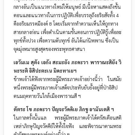
กลางอันเป็นแนวทางใหม่ให้มนุษย์ มีเนื้อหาแสดงถึงขั้น
ตอนและแนวทางในการปฏิบัติเพื่อบรรลุถึงอริยสัจทั้ง 4
คืออริยมรรคมีองค์ 8 โดยเริ่มจากทำความเห็นให้ถูกทาง
สายกลางก่อน เพื่อดำเนินตามขั้นตอนการปฏิบัติรู้เพื่อละ
ทุกข์ทั้งปวง เพื่อความดับทุกข์ อันได้แก่นิพพาน ซึ่งเป็น
จุดมุ่งหมายสูงสุดของพระพุทธศาสนา
เอวัมเม สุตัง เอกัง สะมะยัง ภะคะวา พาราณะสิยัง วิ
หะระติ อิสิปะตะเน มิคะทาเยฯ
ข้าพเจ้าได้ฟังจากพระผู้มีพระภาคเจ้าอย่างนี้ว่า ในสมัย
หนึ่งพระผู้มีพระภาคเจ้าเสด็จประทับยับยั้งอยู่ที่ป่าอิสิป
ตนมฤคทายวันใกล้เมืองพาราณสี ฯ
ตัตระ โข ภะคะวา ปัญจะวัคคิเย ภิกขู อามันเตสิ ฯ
ในกาลครั้งนั้นแล พระผู้มีพระภาคเจ้าได้ตรัสเตือนสติ
เหล่าภิกษุปัญจวัคคีย์ให้ตั้งใจฟัง และพิจารณาตามพระ
ดำรัสของพระองค์อย่างนี้ว่า ฯ